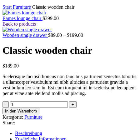
Start
Furniture
Classic wooden chair
Eames lounge chair
$
399.00
Back to products
Preisspanne:
Wooden single drawer
$
89.00
–
$
199.00
$89.00
bis
Classic wooden chair
$199.00
$
189.00
Scelerisque facilisi rhoncus non faucibus parturient senectus lobortis
a ullamcorper vestibulum mi nibh ultricies a parturient gravida a
vestibulum leo sem in. Est cum torquent mi in scelerisque leo aptent
per at vitae ante eleifend mollis adipiscing.
Classic
wooden
In den Warenkorb
chair
Kategorie:
Furniture
Menge
Share:
Beschreibung
Zusätzliche Informationen