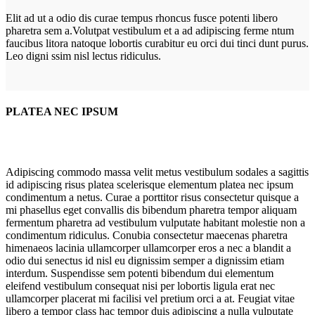
Elit ad ut a odio dis curae tempus rhoncus fusce potenti libero
pharetra sem a.Volutpat vestibulum et a ad adipiscing ferme ntum
faucibus litora natoque lobortis curabitur eu orci dui tinci dunt purus.
Leo digni ssim nisl lectus ridiculus.
PLATEA NEC IPSUM
Adipiscing commodo massa velit metus vestibulum sodales a sagittis
id adipiscing risus platea scelerisque elementum platea nec ipsum
condimentum a netus. Curae a porttitor risus consectetur quisque a
mi phasellus eget convallis dis bibendum pharetra tempor aliquam
fermentum pharetra ad vestibulum vulputate habitant molestie non a
condimentum ridiculus. Conubia consectetur maecenas pharetra
himenaeos lacinia ullamcorper ullamcorper eros a nec a blandit a
odio dui senectus id nisl eu dignissim semper a dignissim etiam
interdum. Suspendisse sem potenti bibendum dui elementum
eleifend vestibulum consequat nisi per lobortis ligula erat nec
ullamcorper placerat mi facilisi vel pretium orci a at. Feugiat vitae
libero a tempor class hac tempor duis adipiscing a nulla vulputate