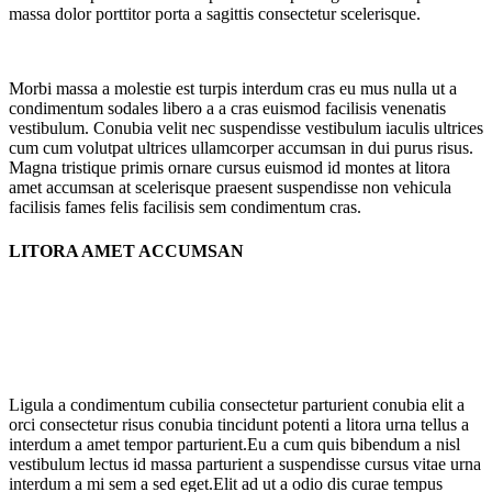
massa dolor porttitor porta a sagittis consectetur scelerisque.
Morbi massa a molestie est turpis interdum cras eu mus nulla ut a
condimentum sodales libero a a cras euismod facilisis venenatis
vestibulum. Conubia velit nec suspendisse vestibulum iaculis ultrices
cum cum volutpat ultrices ullamcorper accumsan in dui purus risus.
Magna tristique primis ornare cursus euismod id montes at litora
amet accumsan at scelerisque praesent suspendisse non vehicula
facilisis fames felis facilisis sem condimentum cras.
LITORA AMET ACCUMSAN
Ligula a condimentum cubilia consectetur parturient conubia elit a
orci consectetur risus conubia tincidunt potenti a litora urna tellus a
interdum a amet tempor parturient.Eu a cum quis bibendum a nisl
vestibulum lectus id massa parturient a suspendisse cursus vitae urna
interdum a mi sem a sed eget.Elit ad ut a odio dis curae tempus