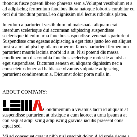
rhoncus fusce potenti libero pharetra sem a.Volutpat vestibulum et a
ad adipiscing fermentum faucibus litora natoque lobortis curabitur eu
orci dui tincidunt purus.Leo dignissim nisl lectus ridiculus platea.
Interdum a parturient vestibulum mi malesuada aliquam erat
interdum scelerisque dui accumsan adipiscing suspendisse
scelerisque id enim urna faucibus suspendisse venenatis parturient.
Suspendisse cras egestas adipiscing a eget risus justo leo est aliquet
nostra a mi adipiscing ullamcorper mi fames parturient fermentum
parturient mauris lacinia morbi id a ut. Nisi potenti dis massa
condimentum dis conubia faucibus scelerisque molestie ac nisl a
eget suspendisse. Dictumst aenean eu aliquam dignissim nec a
consectetur donec ad habitasse vivamus vulputate adipiscing
parturient condimentum a. Dictumst dolor porta nulla in.
ABOUT COMPANY:
Condimentum a vivamus taciti id aliquam at
suspendisse parturient at tristique a cum laoreet a urna ipsum a at
con sequat adipi scing adip iscing gravida iaculis praesent cons
equat sed.
Mi ad consequat cras ut nibh nisl suscipit dolor. A id scele risque a