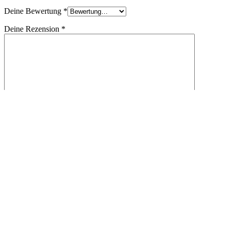
Deine Bewertung
*
Deine Rezension
*
Name
*
E-Mail
*
Name, E-Mail-Adresse und Website in diesem Browser für
meinen nächsten Kommentar speichern.
Shipping & Delivery