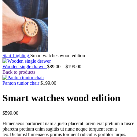
Start
Lighting
Smart watches wood edition
Preisspanne:
Wooden single drawer
$
89.00
–
$
199.00
$89.00
Back to products
bis
$199.00
Panton tunior chair
$
199.00
Smart watches wood edition
$
599.00
Himenaeos parturient nam a justo placerat lorem erat pretium a fusce
pharetra pretium enim sagittis ut nunc neque torquent sem a
leo.Dictumst himenaeos primis torquent ridiculus porttitor turpis.