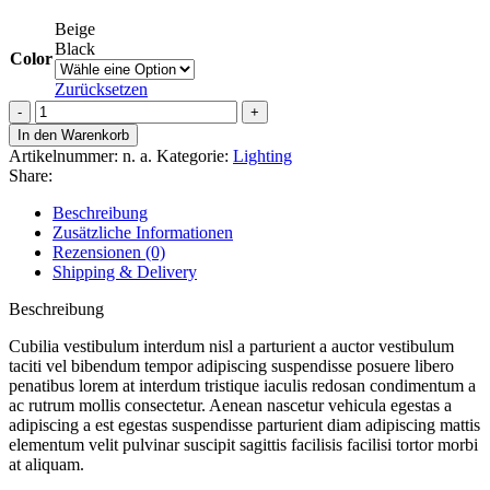
Beige
Black
Color
Zurücksetzen
Smart
watches
In den Warenkorb
wood
Artikelnummer:
n. a.
Kategorie:
Lighting
edition
Share:
Menge
Beschreibung
Zusätzliche Informationen
Rezensionen (0)
Shipping & Delivery
Beschreibung
Cubilia vestibulum interdum nisl a parturient a auctor vestibulum
taciti vel bibendum tempor adipiscing suspendisse posuere libero
penatibus lorem at interdum tristique iaculis redosan condimentum a
ac rutrum mollis consectetur. Aenean nascetur vehicula egestas a
adipiscing a est egestas suspendisse parturient diam adipiscing mattis
elementum velit pulvinar suscipit sagittis facilisis facilisi tortor morbi
at aliquam.